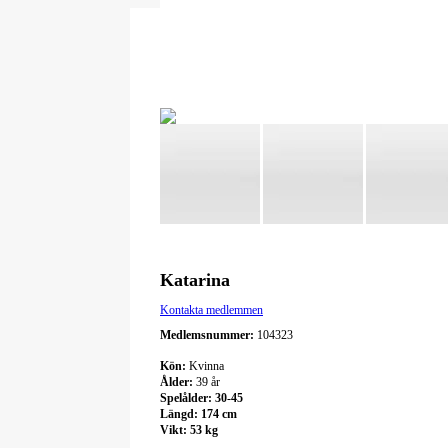
Katarina
Kontakta medlemmen
Medlemsnummer:
104323
Kön:
Kvinna
Ålder:
39 år
Spelålder:
30-45
Längd:
174 cm
Vikt:
53 kg