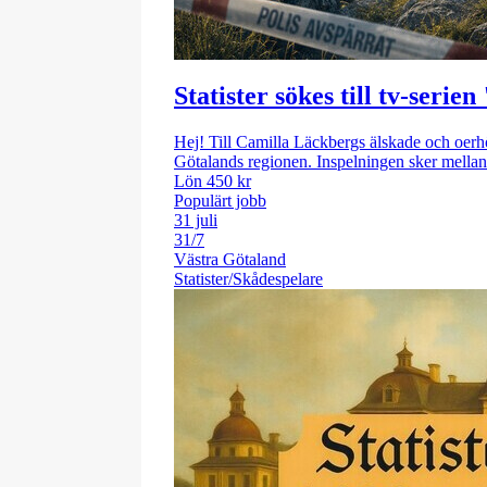
Statister sökes till tv-ser
Hej! Till Camilla Läckbergs älskade och oerh
Götalands regionen. Inspelningen sker mellan 
Lön 450 kr
Populärt jobb
31 juli
31/7
Västra Götaland
Statister/Skådespelare