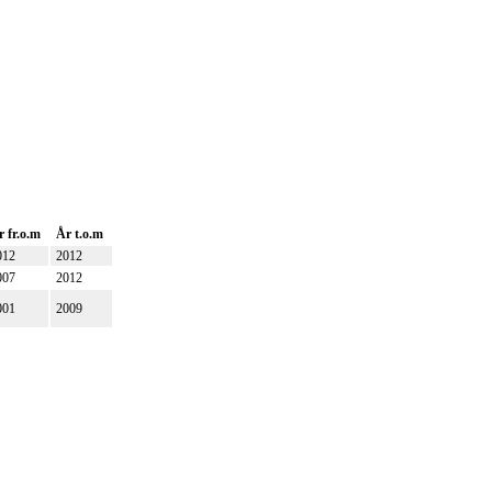
r fr.o.m
År t.o.m
012
2012
007
2012
001
2009