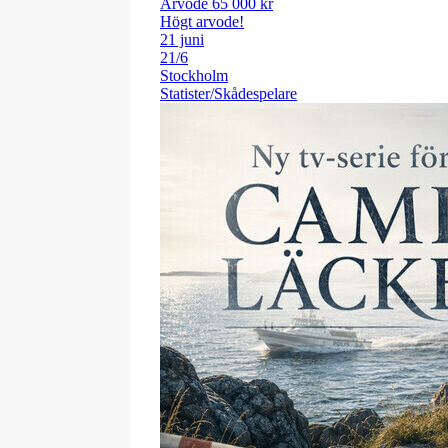
Arvode 65 000 kr
Högt arvode!
21 juni
21/6
Stockholm
Statister/Skådespelare