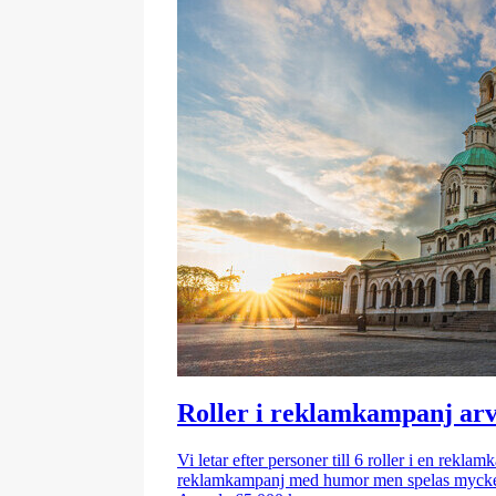
Roller i reklamkampanj arv
Vi letar efter personer till 6 roller i en rekl
reklamkampanj med humor men spelas mycket 