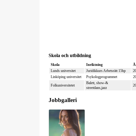
0
Skola och utbildning
Skola
Inriktning
Å
Lunds universitet
Juridikkurs Arbetsrätt 15hp
2
Linköping universitet
Psykologprogrammet
2
Balett, show-&
Folkuniversitetet
2
streetdans,jazz
Jobbgalleri