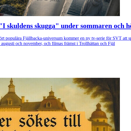
ien "I skuldens skugga" under sommaren och 
ört populära Fjällbacka-universum kommer en ny tv-serie för SVT att s
augusti och november, och filmas främst i Trollhättan och Fjäl