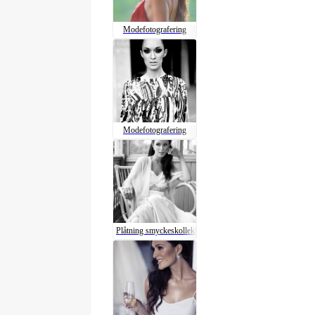
Modefotografering
Modefotografering
Plåtning smyckeskollektio