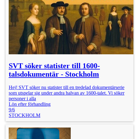
SVT söker statister till 1600-
talsdokumentär - Stockholm
Hej! SVT söker nu statister till en tredelad dokumentärserie
som utspelar sig under andra halvan av 1600-talet. Vi söker
personer i alla
Lön efter förhandling
9/6
STOCKHOLM