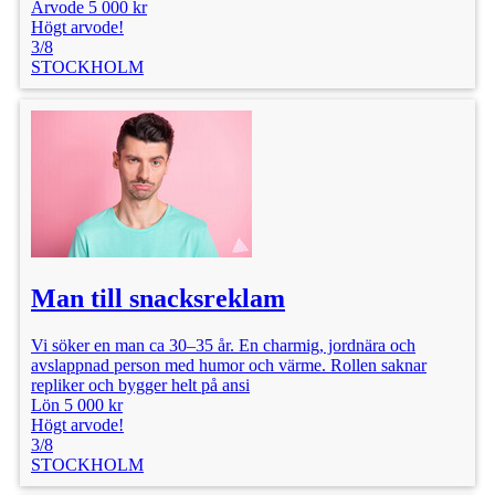
Arvode 5 000 kr
Högt arvode!
3/8
STOCKHOLM
Man till snacksreklam
Vi söker en man ca 30–35 år. En charmig, jordnära och
avslappnad person med humor och värme. Rollen saknar
repliker och bygger helt på ansi
Lön 5 000 kr
Högt arvode!
3/8
STOCKHOLM