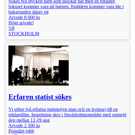
Sökes två stycken barn som plockar bär med en förälder,
fokuset kommer vara på barnen. föräldern kommer vara lite i
bakgrunden därav ett
Arvode 8 000 kr
Högt arvode!
5/8
STOCKHOLM
Erfaren statist sökes
Vi söker två erfarna statister(en man och en kvinna) till en
reklamfilm. Inspelning sker i Stockholmsområdet med omnejd
den mellan 12-19 aug
Arvode 2 500 kr
Populärt jobb