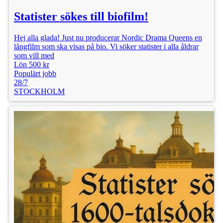
Statister sökes till biofilm!
Hej alla glada! Just nu producerar Nordic Drama Queens en
långfilm som ska visas på bio. Vi söker statister i alla åldrar
som vill med
Lön 500 kr
Populärt jobb
28/7
STOCKHOLM