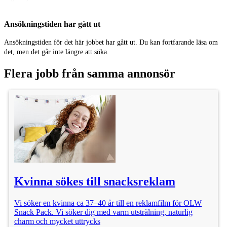
2års rättigheter för SoMe och Stillbild digitalt och Print.
Ansökningstiden har gått ut
Plats: Stockholm
Ansökningstiden för det här jobbet har gått ut. Du kan fortfarande läsa om
Kategori: Statister/Skådespelare
det, men det går inte längre att söka.
Ålder: 20 - 40 år
Flera jobb från samma annonsör
Publicerad: 15/5
Faktura: 5 000 kr
Kvinna sökes till snacksreklam
Vi söker en kvinna ca 37–40 år till en reklamfilm för OLW
Snack Pack. Vi söker dig med varm utstrålning, naturlig
charm och mycket uttrycks