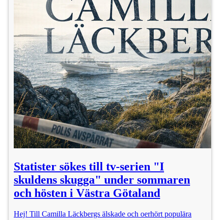
Statister sökes till tv-serien "I
skuldens skugga" under sommaren
och hösten i Västra Götaland
Hej! Till Camilla Läckbergs älskade och oerhört populära