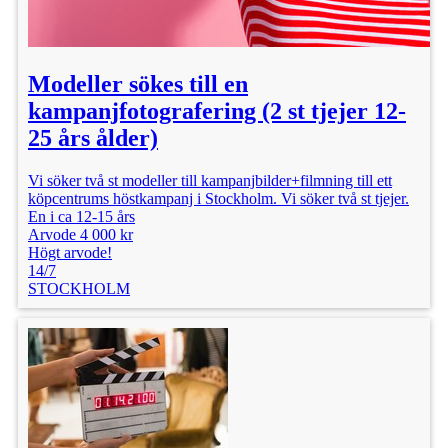
Modeller sökes till en
kampanjfotografering (2 st tjejer 12-
25 års ålder)
Vi söker två st modeller till kampanjbilder+filmning till ett
köpcentrums höstkampanj i Stockholm. Vi söker två st tjejer.
En i ca 12-15 års
Arvode 4 000 kr
Högt arvode!
14/7
STOCKHOLM