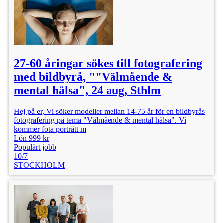
27-60 åringar sökes till fotografering
med bildbyrå, ""Välmående &
mental hälsa", 24 aug, Sthlm
Hej på er, Vi söker modeller mellan 14-75 år för en bildbyrås
fotografering på tema "Välmående & mental hälsa". Vi
kommer fota porträtt m
Lön 999 kr
Populärt jobb
10/7
STOCKHOLM