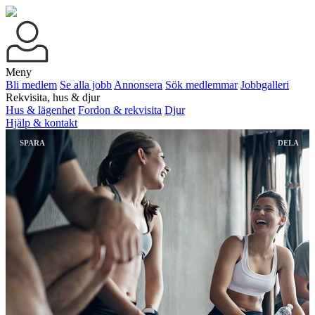
Meny
Bli medlem
Se alla jobb
Annonsera
Sök medlemmar
Jobbgalleri
Rekvisita, hus & djur
Hus & lägenhet
Fordon & rekvisita
Djur
Hjälp & kontakt
SPARA
DELA