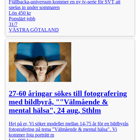
Fjällbacka-universum kommer en ny tv-serie för SVT att
spelas in under sommaren
Lön 450 kr
Populärt jobb
31/7
VÄSTRA GÖTALAND
27-60 åringar sökes till fotografering
med bildbyrå, ""Välmående &
mental hälsa", 24 aug, Sthlm
Hej på er, Vi söker modeller mellan 14-75 år för en bildbyrås
fotografering på tema "Välmående & mental hälsa". Vi
kommer fota porträtt m