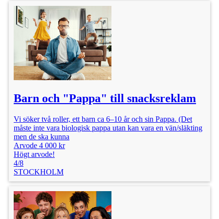
Barn och "Pappa" till snacksreklam
Vi söker två roller, ett barn ca 6–10 år och sin Pappa. (Det
måste inte vara biologisk pappa utan kan vara en vän/släkting
men de ska kunna
Arvode 4 000 kr
Högt arvode!
4/8
STOCKHOLM