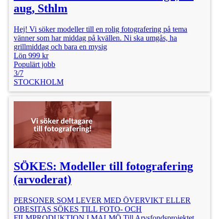
aug, Sthlm
Hej! Vi söker modeller till en rolig fotografering på tema
vänner som har middag på kvällen. Ni ska umgås, ha
grillmiddag och bara en mysig
Lön 999 kr
Populärt jobb
3/7
STOCKHOLM
SÖKES: Modeller till fotografering
(arvoderat)
PERSONER SOM LEVER MED ÖVERVIKT ELLER
OBESITAS SÖKES TILL FOTO- OCH
FILMPRODUKTION I MALMÖ Till Arvsfondsprojektet