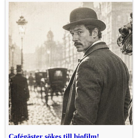
Cafégäster sökes till biofilm!