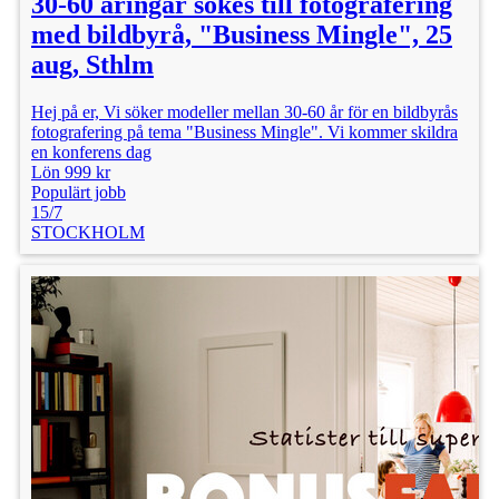
30-60 åringar sökes till fotografering
med bildbyrå, "Business Mingle", 25
aug, Sthlm
Hej på er, Vi söker modeller mellan 30-60 år för en bildbyrås
fotografering på tema "Business Mingle". Vi kommer skildra
en konferens dag
Lön 999 kr
Populärt jobb
15/7
STOCKHOLM